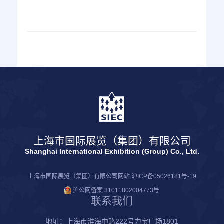
上海市国际展览（集团）有限公司
Shanghai International Exhibition (Group) Co., Ltd.
上海市国际展览（集团）有限公司网站
沪ICP备05026181号-19
沪公网备案 31011802004773号
联系我们
地址：上海市淮海中路222号力宝广场1801