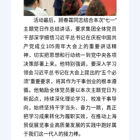
活动最后，顾春霆同志结合本次“七一”
主题党日作总结讲话，要求集团全体党员
干部深学细悟习近平总书记在庆祝中国共
产党成立105周年大会上的重要讲话精
神，切实把思想和行动统一到党中央各项
决策部署上来。他特别强调，要深入学习
领会习近平总书记在大会上提出的“五个必
须”重要要求，将其作为干事创业的根本遵
循。他勉励全体党员要以本次主题党日为
新起点，持续深化理论学习、校准干事导
向，始终坚持干字当头、奋力一跳，真正
把学习成果转化为履职实效，在推动上海
贸促展览事业高质量发展的实践中跑好属
于我们这一代人的接力棒。